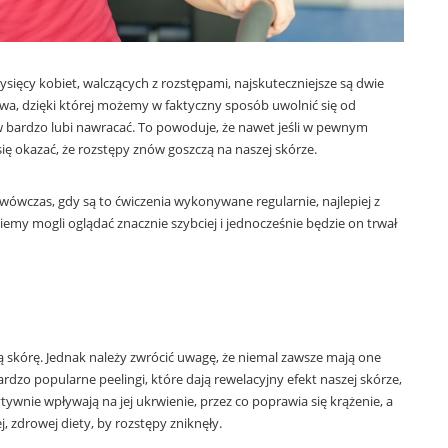
ysięcy kobiet, walczących z rozstępami, najskuteczniejsze są dwie
awa, dzięki której możemy w faktyczny sposób uwolnić się od
 bardzo lubi nawracać. To powoduje, że nawet jeśli w pewnym
ię okazać, że rozstępy znów goszczą na naszej skórze.
ówczas, gdy są to ćwiczenia wykonywane regularnie, najlepiej z
my mogli oglądać znacznie szybciej i jednocześnie będzie on trwał
ą skórę. Jednak należy zwrócić uwagę, że niemal zawsze mają one
dzo popularne peelingi, które dają rewelacyjny efekt naszej skórze,
ytywnie wpływają na jej ukrwienie, przez co poprawia się krążenie, a
, zdrowej diety, by rozstępy zniknęły.