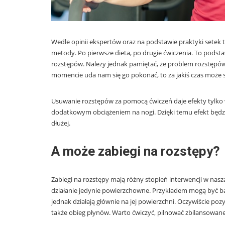
Wedle opinii ekspertów oraz na podstawie praktyki setek t
metody. Po pierwsze dieta, po drugie ćwiczenia. To podst
rozstępów. Należy jednak pamiętać, że problem rozstępów
momencie uda nam się go pokonać, to za jakiś czas może s
Usuwanie rozstępów za pomocą ćwiczeń daje efekty tylko w
dodatkowym obciążeniem na nogi. Dzięki temu efekt będzie
dłużej.
A może zabiegi na rozstępy?
Zabiegi na rozstępy mają różny stopień interwencji w nasz
działanie jedynie powierzchowne. Przykładem mogą być bar
jednak działają głównie na jej powierzchni. Oczywiście poz
także obieg płynów. Warto ćwiczyć, pilnować zbilansowanej