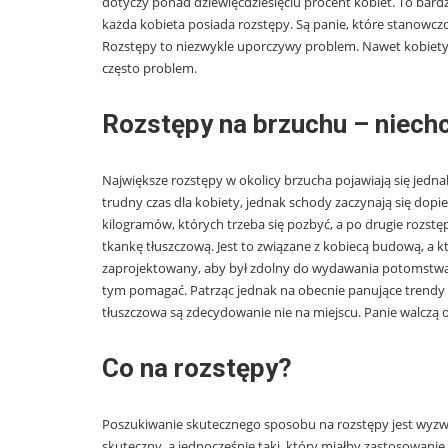
dotyczy ponad dziewięćdziesięciu procent kobiet. To ba
każda kobieta posiada rozstępy. Są panie, które stanowczo
Rozstępy to niezwykle uporczywy problem. Nawet kobiety, 
często problem.
Rozstępy na brzuchu – niechc
Największe rozstępy w okolicy brzucha pojawiają się jedna
trudny czas dla kobiety, jednak schody zaczynają się dopi
kilogramów, których trzeba się pozbyć, a po drugie rozst
tkankę tłuszczową. Jest to związane z kobiecą budową, a k
zaprojektowany, aby był zdolny do wydawania potomstwa,
tym pomagać. Patrząc jednak na obecnie panujące trendy o
tłuszczowa są zdecydowanie nie na miejscu. Panie walczą o 
Co na rozstępy?
Poszukiwanie skutecznego sposobu na rozstępy jest wyzwa
skuteczny, a jednocześnie taki, który miałby zastosowanie