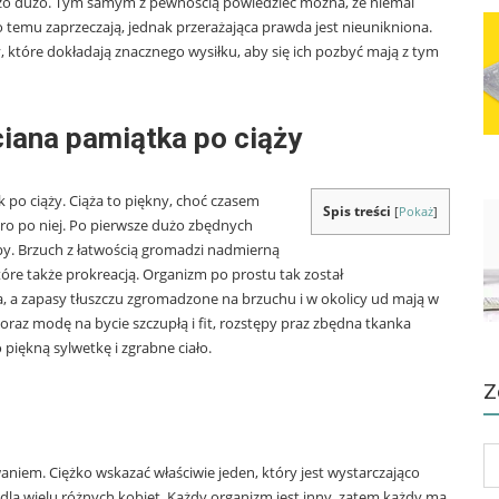
rdzo dużo. Tym samym z pewnością powiedzieć można, że niemal
 temu zaprzeczają, jednak przerażająca prawda jest nieunikniona.
które dokładają znacznego wysiłku, aby się ich pozbyć mają z tym
iana pamiątka po ciąży
k po ciąży. Ciąża to piękny, choć czasem
Spis treści
[
Pokaż
]
ero po niej. Po pierwsze dużo zbędnych
ępy. Brzuch z łatwością gromadzi nadmierną
tóre także prokreacją. Organizm po prostu tak został
 a zapasy tłuszczu zgromadzone na brzuchu i w okolicy ud mają w
raz modę na bycie szczupłą i fit, rozstępy praz zbędna tkanka
piękną sylwetkę i zgrabne ciało.
Z
Zo
niem. Ciężko wskazać właściwie jeden, który jest wystarczająco
ta
 dla wielu różnych kobiet. Każdy organizm jest inny, zatem każdy ma