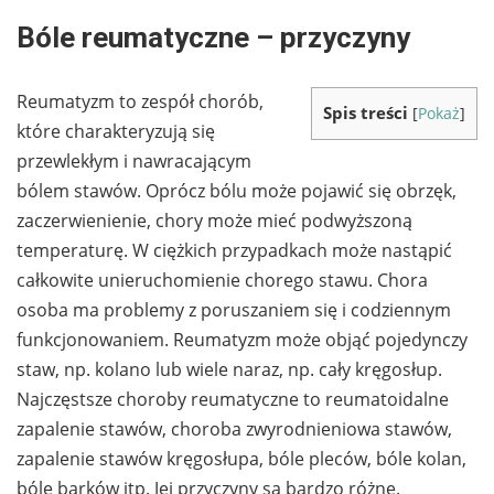
Bóle reumatyczne – przyczyny
Reumatyzm to zespół chorób,
Spis treści
[
Pokaż
]
które charakteryzują się
przewlekłym i nawracającym
bólem stawów. Oprócz bólu może pojawić się obrzęk,
zaczerwienienie, chory może mieć podwyższoną
temperaturę. W ciężkich przypadkach może nastąpić
całkowite unieruchomienie chorego stawu. Chora
osoba ma problemy z poruszaniem się i codziennym
funkcjonowaniem. Reumatyzm może objąć pojedynczy
staw, np. kolano lub wiele naraz, np. cały kręgosłup.
Najczęstsze choroby reumatyczne to reumatoidalne
zapalenie stawów, choroba zwyrodnieniowa stawów,
zapalenie stawów kręgosłupa, bóle pleców, bóle kolan,
bóle barków itp. Jej przyczyny są bardzo różne.