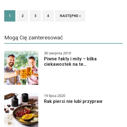
1
2
3
4
NASTĘPNE »
Mogą Cię zainteresować
30 sierpnia 2019
Piwne fakty i mity – kilka
ciekawostek na te…
19 lipca 2020
Rak piersi nie lubi przypraw